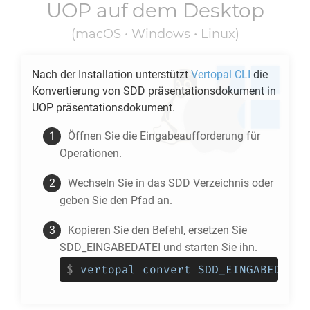
UOP
auf dem Desktop
(macOS • Windows • Linux)
Nach der Installation unterstützt
Vertopal CLI
die
Konvertierung von
SDD
präsentationsdokument in
UOP
präsentationsdokument.
Öffnen Sie die Eingabeaufforderung für
Operationen.
Wechseln Sie in das
SDD
Verzeichnis oder
geben Sie den Pfad an.
Kopieren Sie den Befehl, ersetzen Sie
SDD_EINGABEDATEI und starten Sie ihn.
$
vertopal convert SDD_EINGABEDATEI