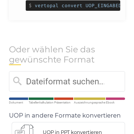
$
vertopal convert UOP_EINGABEDATEI
Oder wählen Sie das
gewünschte Format
Dokument
Tabellenkalkulation
Präsentation
Auszeichnungssprache
Ebook
UOP in andere Formate konvertieren
UOP in PPT konvertieren
UOP