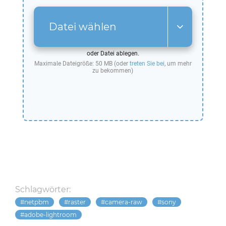
Datei wählen
oder Datei ablegen.
Maximale Dateigröße: 50 MB (oder
treten Sie bei
, um mehr
zu bekommen)
Schlagwörter:
netpbm
raster
camera-raw
sony
adobe-lightroom