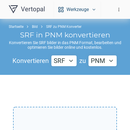
Vertopal
Werkzeuge
Startseite
Bild
SRF zu PNM Konverter
SRF
in
PNM
konvertieren
Konvertieren Sie
SRF
bilder in das
PNM
Format, bearbeiten und
optimieren Sie bilder online und kostenlos.
Konvertieren
SRF
zu
PNM