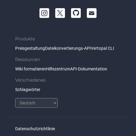
Produkte
Preisgestaltung
Dateikonvertierungs-API
Vertopal CLI
Ressourcen
Wiki formatieren
Hilfezentrum
API-Dokumentation
Verschiedenes
Schlagwörter
Datenschutzrichtlinie