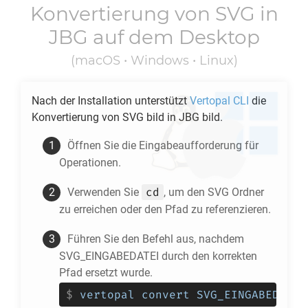
Konvertierung von
SVG
in
JBG
auf dem Desktop
(macOS • Windows • Linux)
Nach der Installation unterstützt
Vertopal CLI
die
Konvertierung von
SVG
bild in
JBG
bild.
Öffnen Sie die Eingabeaufforderung für
Operationen.
cd
Verwenden Sie
, um den
SVG
Ordner
zu erreichen oder den Pfad zu referenzieren.
Führen Sie den Befehl aus, nachdem
SVG_EINGABEDATEI durch den korrekten
Pfad ersetzt wurde.
$
vertopal convert SVG_EINGABEDATEI