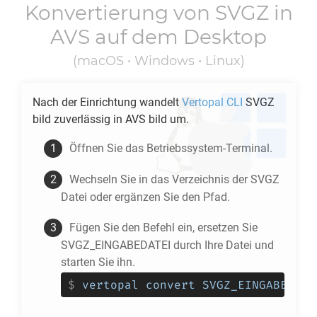
Konvertierung von
SVGZ
in
AVS
auf dem Desktop
(macOS • Windows • Linux)
Nach der Einrichtung wandelt
Vertopal CLI
SVGZ
bild zuverlässig in
AVS
bild um.
Öffnen Sie das Betriebssystem-Terminal.
Wechseln Sie in das Verzeichnis der
SVGZ
Datei oder ergänzen Sie den Pfad.
Fügen Sie den Befehl ein, ersetzen Sie
SVGZ_EINGABEDATEI durch Ihre Datei und
starten Sie ihn.
$
vertopal convert SVGZ_EINGABEDATE