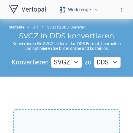
Vertopal
Werkzeuge
Startseite
Bild
SVGZ zu DDS Konverter
SVGZ
in
DDS
konvertieren
Konvertieren Sie
SVGZ
bilder in das
DDS
Format, bearbeiten
und optimieren Sie bilder online und kostenlos.
Konvertieren
SVGZ
zu
DDS