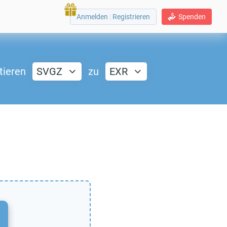
Anmelden
|
Registrieren
Spenden
tieren
SVGZ
zu
EXR