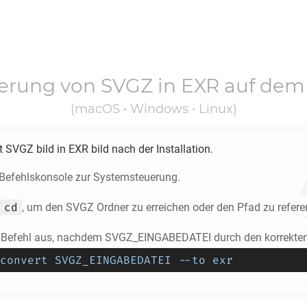
ierung von
SVGZ
in
EXR
auf dem
(macOS • Windows • Linux)
rt
SVGZ
bild in
EXR
bild nach der Installation.
e Befehlskonsole zur Systemsteuerung.
cd
, um den
SVGZ
Ordner zu erreichen oder den Pfad zu refere
 Befehl aus, nachdem SVGZ_EINGABEDATEI durch den korrekten 
convert SVGZ_EINGABEDATEI --to exr