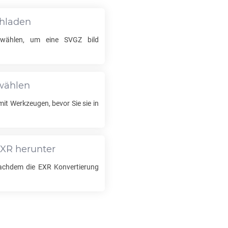
chladen
uswählen, um eine
SVGZ
bild
swählen
mit Werkzeugen, bevor Sie sie in
EXR
herunter
nachdem die
EXR
Konvertierung