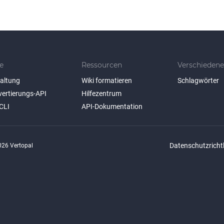
e
Ressourcen
Verschiedene
taltung
Wiki formatieren
Schlagwörter
vertierungs-API
Hilfezentrum
CLI
API-Dokumentation
Datenschutzrichtl
26 Vertopal