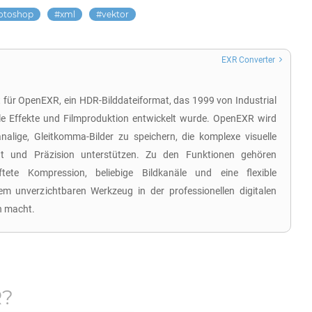
otoshop
xml
vektor
EXR Converter
 für OpenEXR, ein HDR-Bilddateiformat, das 1999 von Industrial
lle Effekte und Filmproduktion entwickelt wurde. OpenEXR wird
alige, Gleitkomma-Bilder zu speichern, die komplexe visuelle
tät und Präzision unterstützen. Zu den Funktionen gehören
aftete Kompression, beliebige Bildkanäle und eine flexible
em unverzichtbaren Werkzeug in der professionellen digitalen
n macht.
R
?