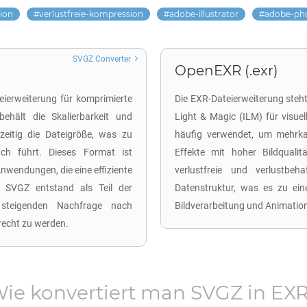
ion
verlustfreie-kompression
adobe-illustrator
adobe-ph
SVGZ Converter
OpenEXR (.exr)
eierweiterung für komprimierte
Die EXR-Dateierweiterung steht
ehält die Skalierbarkeit und
Light & Magic (ILM) für visue
zeitig die Dateigröße, was zu
häufig verwendet, um mehrkan
uch führt. Dieses Format ist
Effekte mit hoher Bildquali
Anwendungen, die eine effiziente
verlustfreie und verlustbeh
. SVGZ entstand als Teil der
Datenstruktur, was es zu ein
steigenden Nachfrage nach
Bildverarbeitung und Animatio
erecht zu werden.
ie konvertiert man
SVGZ
in
EX