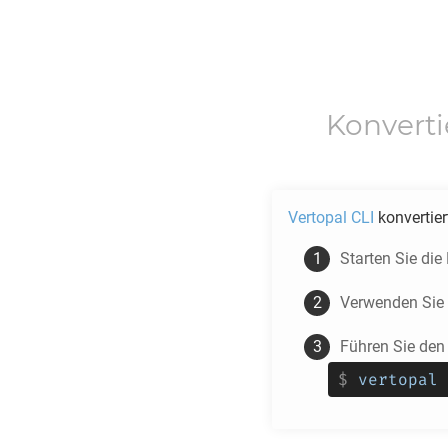
Konvert
Vertopal CLI
konvertie
Starten Sie di
Verwenden Sie
Führen Sie den
$
vertopal 