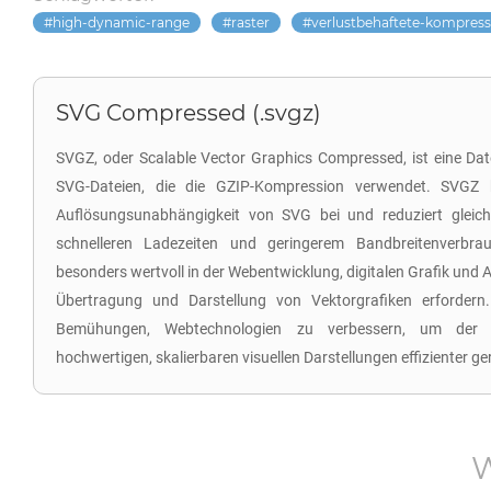
high-dynamic-range
raster
verlustbehaftete-kompress
SVG Compressed (.svgz)
SVGZ, oder Scalable Vector Graphics Compressed, ist eine Dat
SVG-Dateien, die die GZIP-Kompression verwendet. SVGZ b
Auflösungsunabhängigkeit von SVG bei und reduziert gleich
schnelleren Ladezeiten und geringerem Bandbreitenverbra
besonders wertvoll in der Webentwicklung, digitalen Grafik und 
Übertragung und Darstellung von Vektorgrafiken erfordern
Bemühungen, Webtechnologien zu verbessern, um der 
hochwertigen, skalierbaren visuellen Darstellungen effizienter g
W