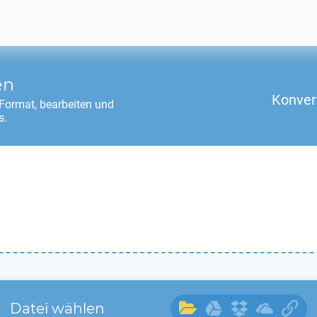
en
Konver
Format, bearbeiten und
s.
Datei wählen