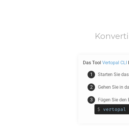
Konvert
Das Tool
Vertopal CLI
b
Starten Sie da
Gehen Sie in d
Fügen Sie den 
$
vertopal 