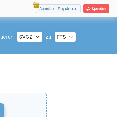
Anmelden
|
Registrieren
Spenden
tieren
SVGZ
zu
FTS