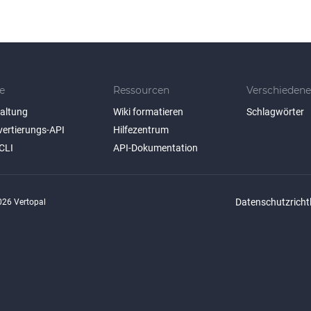
e
Ressourcen
Verschiedene
taltung
Wiki formatieren
Schlagwörter
vertierungs-API
Hilfezentrum
CLI
API-Dokumentation
Datenschutzrichtl
26 Vertopal