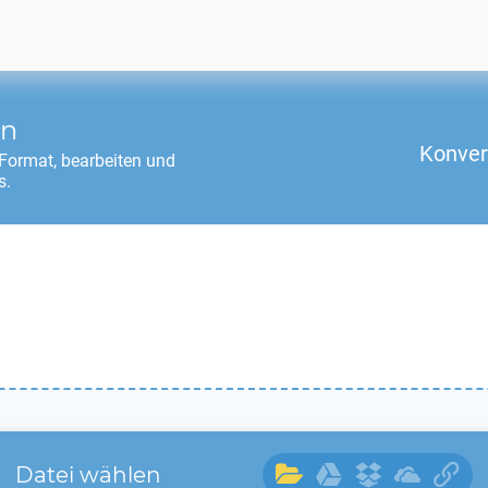
en
Konver
Format, bearbeiten und
s.
Datei wählen