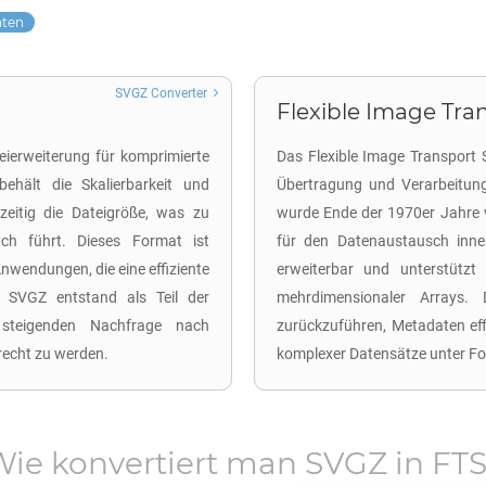
aten
SVGZ Converter
Flexible Image Tran
eierweiterung für komprimierte
Das Flexible Image Transport 
ehält die Skalierbarkeit und
Übertragung und Verarbeitung
zeitig die Dateigröße, was zu
wurde Ende der 1970er Jahre v
uch führt. Dieses Format ist
für den Datenaustausch inne
Anwendungen, die eine effiziente
erweiterbar und unterstützt 
. SVGZ entstand als Teil der
mehrdimensionaler Arrays.
steigenden Nachfrage nach
zurückzuführen, Metadaten eff
erecht zu werden.
komplexer Datensätze unter For
Wie konvertiert man
SVGZ
in
FTS