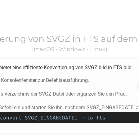
ierung von
SVGZ
in
FTS
auf dem
(macOS • Windows • Linux)
ietet eine effiziente Konvertierung von
SVGZ
bild in
FTS
bild.
s Konsolenfenster zur Befehlsausführung.
as Verzeichnis der
SVGZ
Datei oder ergänzen Sie den Pfad.
Befehl ein und starten Sie ihn, nachdem SVGZ_EINGABEDATEI ak
convert SVGZ_EINGABEDATEI --to fts