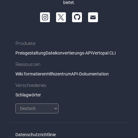
bietet.
Produkte
Preisgestaltung
Dateikonvertierungs-API
Vertopal CLI
Ressourcen
Wiki formatieren
Hilfezentrum
API-Dokumentation
Verschiedenes
Schlagwörter
Datenschutzrichtlinie