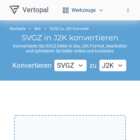
Vertopal
Werkzeuge
Startseite
Bild
SVGZ zu J2K Konverter
SVGZ
in
J2K
konvertieren
Konvertieren Sie
SVGZ
bilder in das
J2K
Format, bearbeiten
und optimieren Sie bilder online und kostenlos.
Konvertieren
SVGZ
zu
J2K