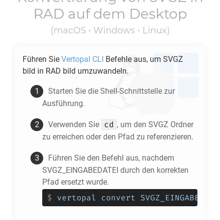
RAD
auf dem Desktop
(macOS • Windows • Linux)
Führen Sie
Vertopal CLI
Befehle aus, um
SVGZ
bild in
RAD
bild umzuwandeln.
Starten Sie die Shell-Schnittstelle zur
Ausführung.
cd
Verwenden Sie
, um den
SVGZ
Ordner
zu erreichen oder den Pfad zu referenzieren.
Führen Sie den Befehl aus, nachdem
SVGZ_EINGABEDATEI durch den korrekten
Pfad ersetzt wurde.
$
vertopal convert SVGZ_EINGABEDATE