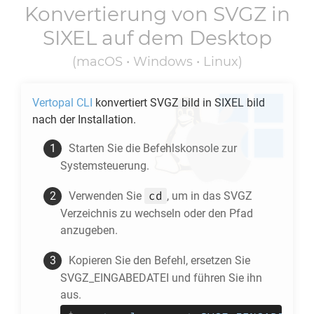
Konvertierung von
SVGZ
in
SIXEL
auf dem Desktop
(macOS • Windows • Linux)
Vertopal CLI
konvertiert
SVGZ
bild in
SIXEL
bild
nach der Installation.
Starten Sie die Befehlskonsole zur
Systemsteuerung.
cd
Verwenden Sie
, um in das
SVGZ
Verzeichnis zu wechseln oder den Pfad
anzugeben.
Kopieren Sie den Befehl, ersetzen Sie
SVGZ_EINGABEDATEI und führen Sie ihn
aus.