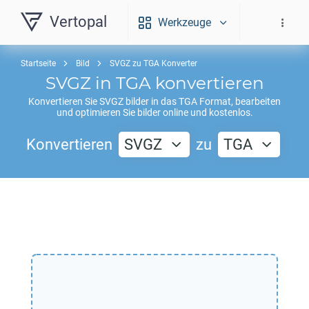
Vertopal
Werkzeuge
Startseite
Bild
SVGZ zu TGA Konverter
SVGZ
in
TGA
konvertieren
Konvertieren Sie
SVGZ
bilder in das
TGA
Format, bearbeiten
und optimieren Sie bilder online und kostenlos.
Konvertieren
SVGZ
zu
TGA