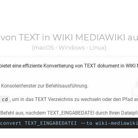
 von
TEXT
in
WIKI MEDIAWIKI
au
(macOS • Windows • Linux)
ietet eine effiziente Konvertierung von
TEXT
dokument in
WIKI
s Konsolenfenster zur Befehlsausführung.
cd
, um in das
TEXT
Verzeichnis zu wechseln oder den Pfad 
 Befehl aus, nachdem TEXT_EINGABEDATEI durch Ihren Dateipfa
convert TEXT_EINGABEDATEI --to wiki-mediawik