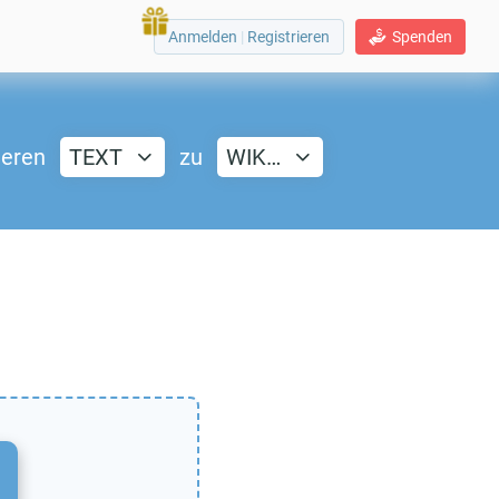
Anmelden
|
Registrieren
Spenden
ieren
TEXT
zu
WIK…