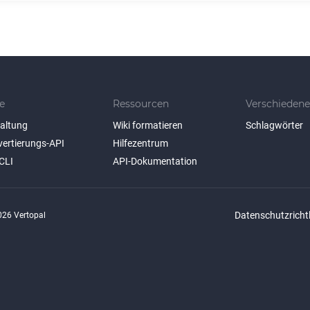
e
Ressourcen
Verschiedene
taltung
Wiki formatieren
Schlagwörter
vertierungs-API
Hilfezentrum
CLI
API-Dokumentation
Datenschutzrichtl
26 Vertopal