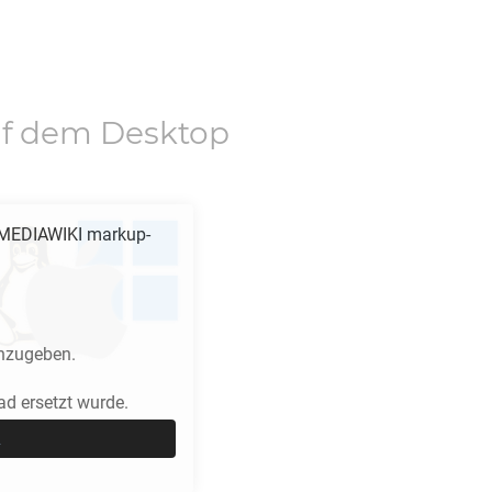
f dem Desktop
 MEDIAWIKI
markup-
anzugeben.
d ersetzt wurde.
i