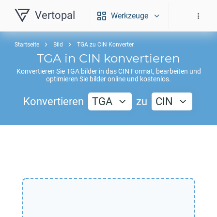
Vertopal
Werkzeuge
Startseite
Bild
TGA zu CIN Konverter
TGA
in
CIN
konvertieren
Konvertieren Sie
TGA
bilder in das
CIN
Format, bearbeiten und
optimieren Sie bilder online und kostenlos.
Konvertieren
TGA
zu
CIN