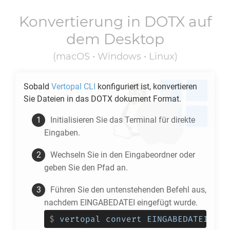
Konvertierung in
DOTX
auf
dem Desktop
(macOS • Windows • Linux)
Sobald
Vertopal CLI
konfiguriert ist, konvertieren
Sie Dateien in das
DOTX
dokument Format.
Initialisieren Sie das Terminal für direkte
Eingaben.
Wechseln Sie in den Eingabeordner oder
geben Sie den Pfad an.
Führen Sie den untenstehenden Befehl aus,
nachdem EINGABEDATEI eingefügt wurde.
$
vertopal convert EINGABEDATEI --t