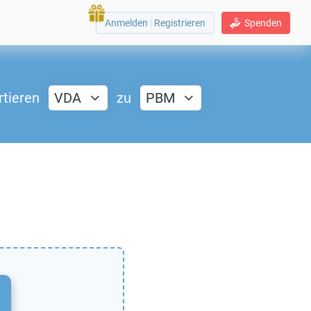
Anmelden
|
Registrieren
Spenden
tieren
VDA
zu
PBM