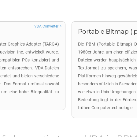
VDA Converter
Portable Bitmap (
aster Graphics Adapter (TARGA)
Die PBM (Portable Bitmap) Da
ruevision Inc. entwickelt wurde.
1980er Jahre, um einen effizi
kompatiblen PCs konzipiert und
Dateien werden hauptsächlich
ten entsprechen. VDA-Dateien
Textformat zu speichern, was
wendet und bieten verschiedene
Plattformen hinweg gewährleis
äle. Das Format umfasst sowohl
besonders nützlich in Szenarie
, um eine hohe Bildqualität zu
wie etwa in Unix-Umgebungen f
Bedeutung liegt in der Förder
frühen Computertechnologie.