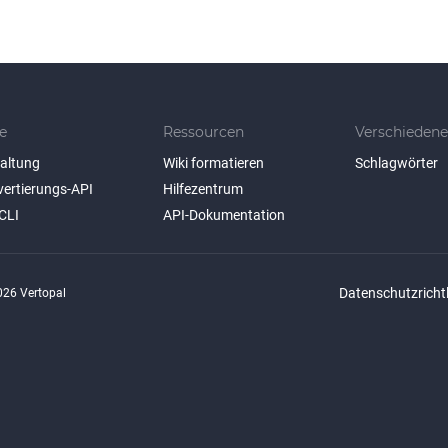
e
Ressourcen
Verschiedene
taltung
Wiki formatieren
Schlagwörter
vertierungs-API
Hilfezentrum
CLI
API-Dokumentation
Datenschutzrichtl
26 Vertopal