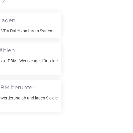
M
?
hladen
e
VDA
Datei von Ihrem System.
wählen
zu
PBM
Werkzeuge für eine
PBM
herunter
nvertierung ab und laden Sie die