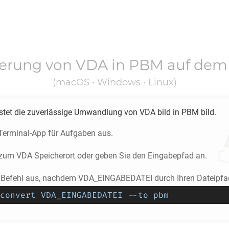
ierung von
VDA
in
PBM
auf dem
(macOS • Windows • Linux)
stet die zuverlässige Umwandlung von
VDA
bild in
PBM
bild.
 Terminal-App für Aufgaben aus.
e zum
VDA
Speicherort oder geben Sie den Eingabepfad an.
 Befehl aus, nachdem VDA_EINGABEDATEI durch Ihren Dateipfad
convert VDA_EINGABEDATEI --to pbm