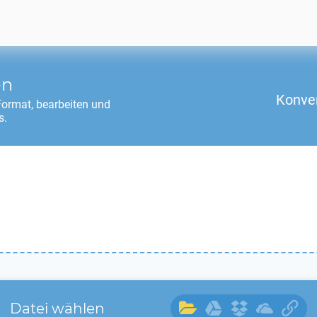
en
Konver
ormat, bearbeiten und
s.
Datei wählen