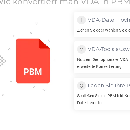
ie konvertiert man
VDA
in
PB
VDA
-Datei hoc
Ziehen Sie oder wählen Sie di
VDA
-Tools aus
Nutzen Sie optionale
VDA
erweiterte Konvertierung.
Laden Sie Ihre
Schließen Sie die
PBM
bild Ko
Datei herunter.