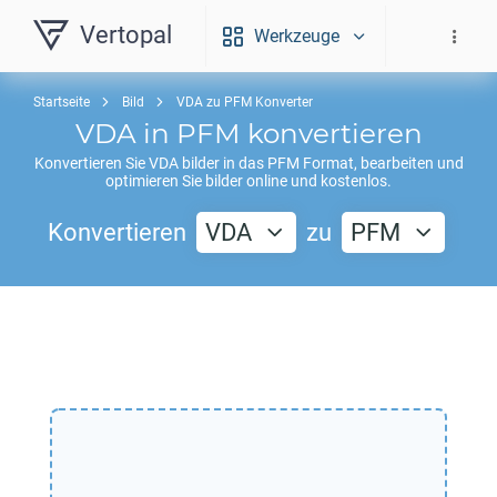
Vertopal
Werkzeuge
Startseite
Bild
VDA zu PFM Konverter
VDA
in
PFM
konvertieren
Konvertieren Sie
VDA
bilder in das
PFM
Format, bearbeiten und
optimieren Sie bilder online und kostenlos.
Konvertieren
VDA
zu
PFM