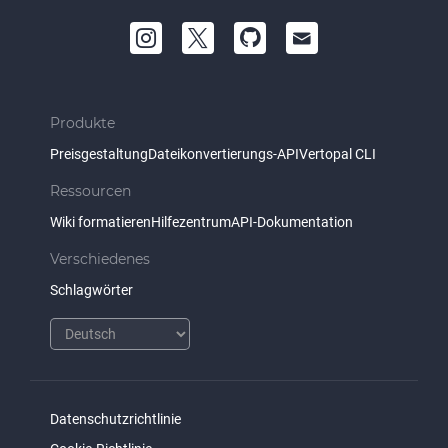
Produkte
Preisgestaltung
Dateikonvertierungs-API
Vertopal CLI
Ressourcen
Wiki formatieren
Hilfezentrum
API-Dokumentation
Verschiedenes
Schlagwörter
Datenschutzrichtlinie