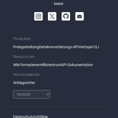
bietet.
Produkte
Preisgestaltung
Dateikonvertierungs-API
Vertopal CLI
Ressourcen
Wiki formatieren
Hilfezentrum
API-Dokumentation
Verschiedenes
Schlagwörter
Datenschutzrichtlinie