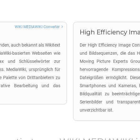
WIKI MEDIAWIKI Converter
High Efficiency Ima
den, auch bekannt als Wikitext
Der High Efficiency Image Con
iaWiki-basierten Webseiten wie
und Bildsequenzen, die das H
ax und Schlüsselwörter zur
Moving Picture Experts Grou
ks. MediaWiki, ursprünglich für
hervorragende Kompressionse
re Palette von Drittanbietern zu
Dateigrößen ermöglicht. Dies
orative Bearbeitung und das
Smartphones und Kameras, hä
Bildqualität zu beeinträchtig
Serienbilder und transpare
unverzichtbar ist.