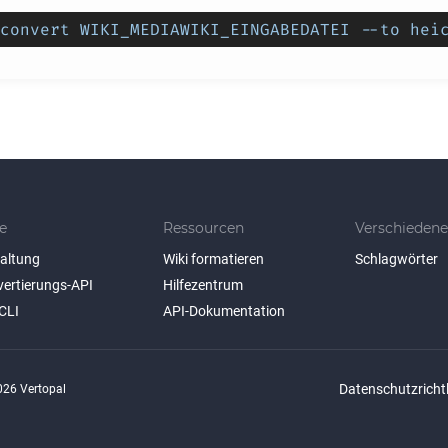
convert WIKI_MEDIAWIKI_EINGABEDATEI --to hei
e
Ressourcen
Verschiedene
taltung
Wiki formatieren
Schlagwörter
vertierungs-API
Hilfezentrum
CLI
API-Dokumentation
Datenschutzrichtl
26 Vertopal