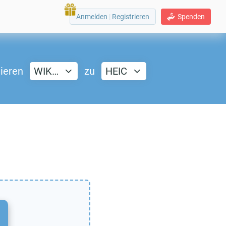
Anmelden
|
Registrieren
Spenden
ieren
WIK…
zu
HEIC