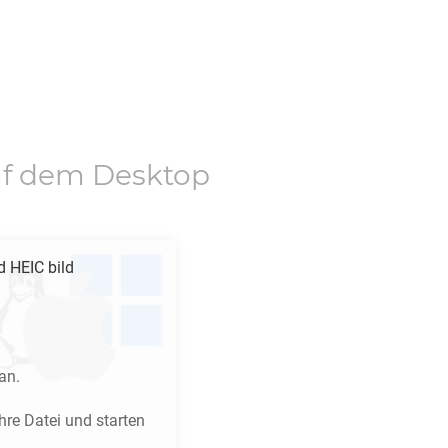
f dem Desktop
nd
HEIC
bild
an.
re Datei und starten