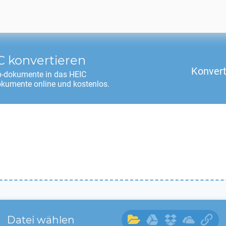
C
konvertieren
Konvert
-dokumente in das
HEIC
okumente online und kostenlos.
Datei wählen