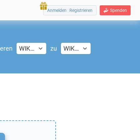
Anmelden
|
Registrieren
Spenden
ieren
WIK…
zu
WIK…