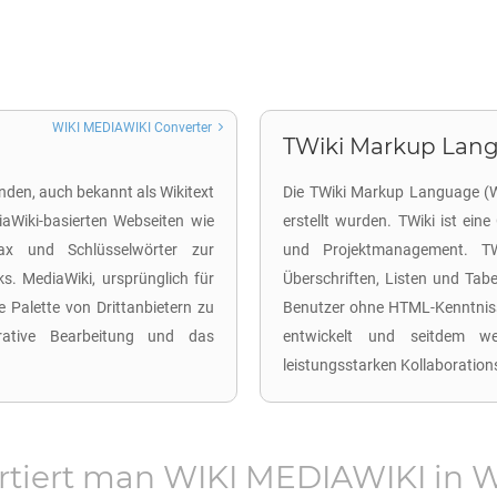
WIKI MEDIAWIKI Converter
TWiki Markup Langu
den, auch bekannt als Wikitext
Die TWiki Markup Language (W
iaWiki-basierten Webseiten wie
erstellt wurden. TWiki ist ei
ax und Schlüsselwörter zur
und Projektmanagement. TW
ks. MediaWiki, ursprünglich für
Überschriften, Listen und Tabe
re Palette von Drittanbietern zu
Benutzer ohne HTML-Kenntniss
orative Bearbeitung und das
entwickelt und seitdem wei
leistungsstarken Kollaboration
rtiert man
WIKI MEDIAWIKI
in
W