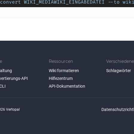
convert WIKI_MEDIAWIKI_EINGABEDATEI --to wik
e
Ressourcen
Verschiedene
taltung
Wiki formatieren
Schlagwörter
vertierungs-API
Hilfezentrum
CLI
API-Dokumentation
Datenschutzrichtl
26 Vertopal