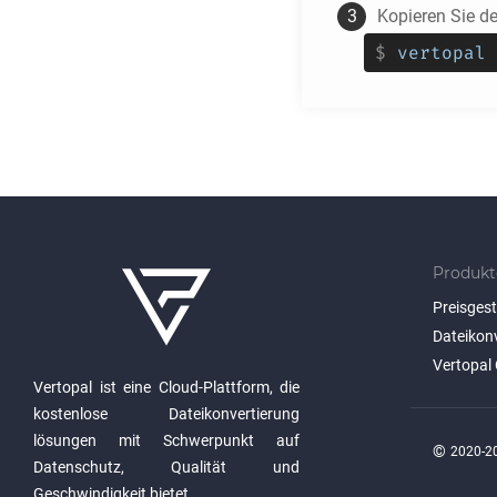
Kopieren Sie d
$
vertopal 
Produkt
Preisges
Dateikon
Vertopal 
Vertopal ist eine Cloud-Plattform, die
kostenlose Dateikonvertierung
lösungen mit Schwerpunkt auf
©
2020-20
Datenschutz, Qualität und
Geschwindigkeit bietet.