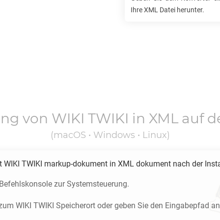
Ihre
XML
Datei herunter.
ung von
WIKI TWIKI
in
XML
auf d
(macOS • Windows • Linux)
rt
WIKI TWIKI
markup-dokument in
XML
dokument nach der Insta
e Befehlskonsole zur Systemsteuerung.
e zum
WIKI TWIKI
Speicherort oder geben Sie den Eingabepfad an