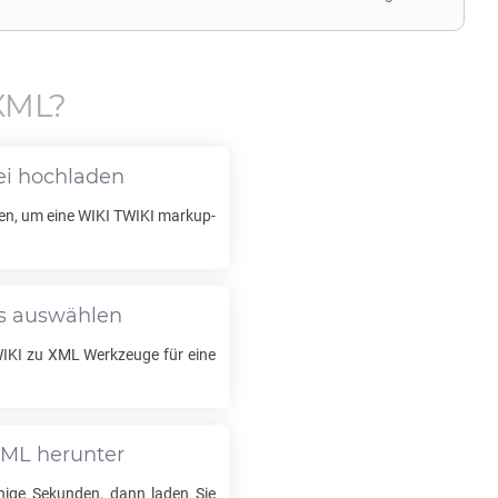
XML
?
ei hochladen
len, um eine
WIKI TWIKI
markup-
ls auswählen
IKI
zu
XML
Werkzeuge für eine
XML
herunter
nige Sekunden, dann laden Sie