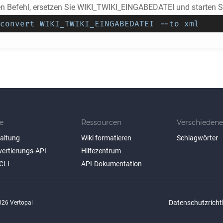
en Befehl, ersetzen Sie WIKI_TWIKI_EINGABEDATEI und starten Si
convert WIKI_TWIKI_EINGABEDATEI --to xml
e
Ressourcen
Verschiedene
taltung
Wiki formatieren
Schlagwörter
vertierungs-API
Hilfezentrum
CLI
API-Dokumentation
Datenschutzrichtl
26 Vertopal