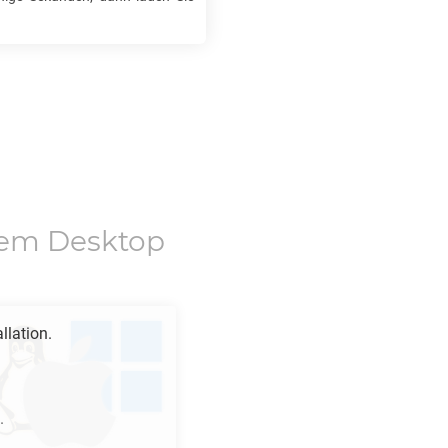
em Desktop
llation.
.