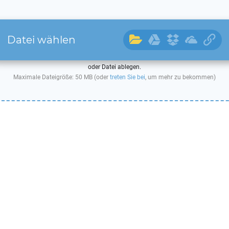
Datei wählen
oder Datei ablegen.
Maximale Dateigröße: 50 MB (oder
treten Sie bei
, um mehr zu bekommen)