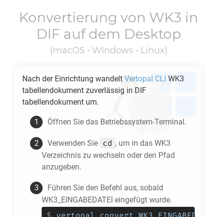
Konvertierung von
WK3
in
DIF
auf dem Desktop
(macOS • Windows • Linux)
Nach der Einrichtung wandelt
Vertopal CLI
WK3
tabellendokument zuverlässig in
DIF
tabellendokument um.
Öffnen Sie das Betriebssystem-Terminal.
cd
Verwenden Sie
, um in das
WK3
Verzeichnis zu wechseln oder den Pfad
anzugeben.
Führen Sie den Befehl aus, sobald
WK3_EINGABEDATEI eingefügt wurde.
$
vertopal convert WK3_EINGABEDATEI