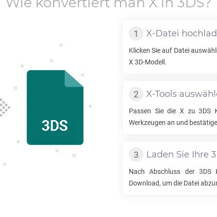
Wie konvertiert man
X
in
3DS
?
X
-Datei hochla
Klicken Sie auf Datei auswähl
X
3D-Modell.
X
-Tools auswäh
Passen Sie die
X
zu
3DS
K
Werkzeugen an und bestätige
Laden Sie Ihre
3
Nach Abschluss der
3DS
K
Download, um die Datei abzu