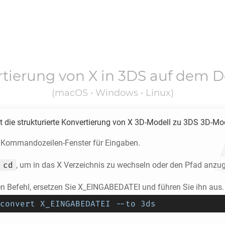
rtierung von
X
in
3DS
auf dem D
(macOS • Windows • Linux)
 die strukturierte Konvertierung von
X
3D-Modell zu
3DS
3D-Mod
 Kommandozeilen-Fenster für Eingaben.
cd
, um in das
X
Verzeichnis zu wechseln oder den Pfad anzu
en Befehl, ersetzen Sie X_EINGABEDATEI und führen Sie ihn aus.
convert X_EINGABEDATEI --to 3ds