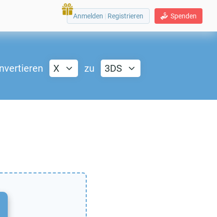
Anmelden
|
Registrieren
Spenden
nvertieren
X
zu
3DS