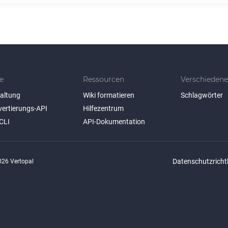
e
Ressourcen
Verschiedene
taltung
Wiki formatieren
Schlagwörter
vertierungs-API
Hilfezentrum
CLI
API-Dokumentation
Datenschutzrichtl
26 Vertopal