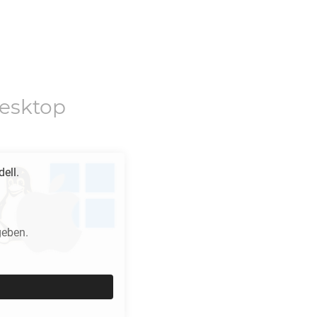
esktop
ell.
geben.