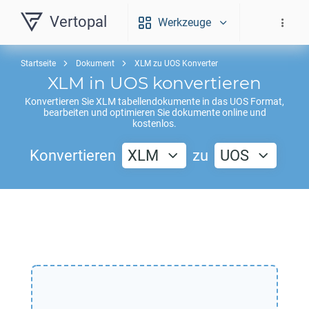
Vertopal
Werkzeuge
Startseite
Dokument
XLM zu UOS Konverter
XLM
in
UOS
konvertieren
Konvertieren Sie
XLM
tabellendokumente in das
UOS
Format,
bearbeiten und optimieren Sie dokumente online und
kostenlos.
Konvertieren
XLM
zu
UOS