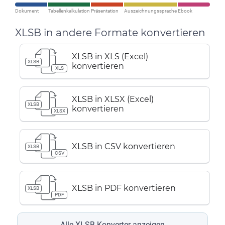
Dokument
Tabellenkalkulation
Präsentation
Auszeichnungssprache
Ebook
XLSB in andere Formate konvertieren
XLSB in XLS (Excel)
XLSB
konvertieren
XLS
XLSB in XLSX (Excel)
XLSB
konvertieren
XLSX
XLSB in CSV konvertieren
XLSB
CSV
XLSB in PDF konvertieren
XLSB
PDF
Alle XLSB-Konverter anzeigen