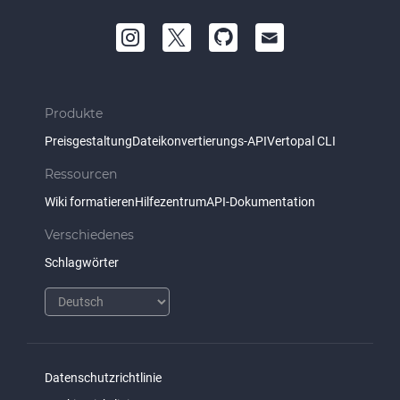
Produkte
Preisgestaltung
Dateikonvertierungs-API
Vertopal CLI
Ressourcen
Wiki formatieren
Hilfezentrum
API-Dokumentation
Verschiedenes
Schlagwörter
Datenschutzrichtlinie