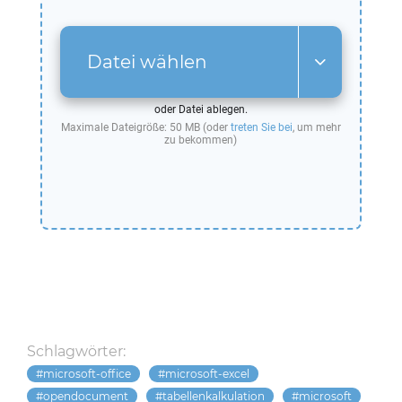
Datei wählen
oder Datei ablegen.
Maximale Dateigröße: 50 MB (oder
treten Sie bei
, um mehr
zu bekommen)
Schlagwörter:
microsoft-office
microsoft-excel
opendocument
tabellenkalkulation
microsoft