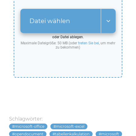
Datei wählen
oder Datei ablegen.
Maximale Dateigröße: 50 MB (oder
treten Sie bei
, um mehr
zu bekommen)
Schlagwörter:
microsoft-office
microsoft-excel
opendocument
tabellenkalkulation
microsoft