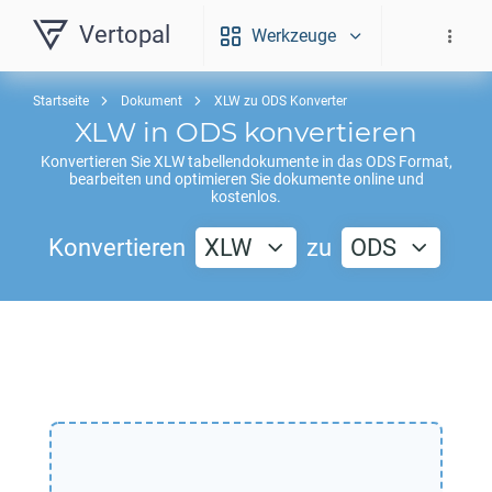
Vertopal
Werkzeuge
Startseite
Dokument
XLW zu ODS Konverter
XLW
in
ODS
konvertieren
Konvertieren Sie
XLW
tabellendokumente in das
ODS
Format,
bearbeiten und optimieren Sie dokumente online und
kostenlos.
Konvertieren
XLW
zu
ODS