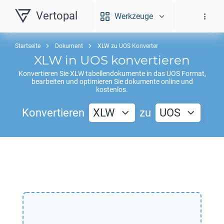
Vertopal
Werkzeuge
Startseite
Dokument
XLW zu UOS Konverter
XLW
in
UOS
konvertieren
Konvertieren Sie
XLW
tabellendokumente in das
UOS
Format,
bearbeiten und optimieren Sie dokumente online und
kostenlos.
Konvertieren
XLW
zu
UOS