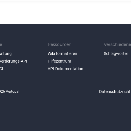
e
Ressourcen
Verschiedene
taltung
Wiki formatieren
Schlagwörter
vertierungs-API
Hilfezentrum
CLI
API-Dokumentation
Datenschutzrichtl
26 Vertopal