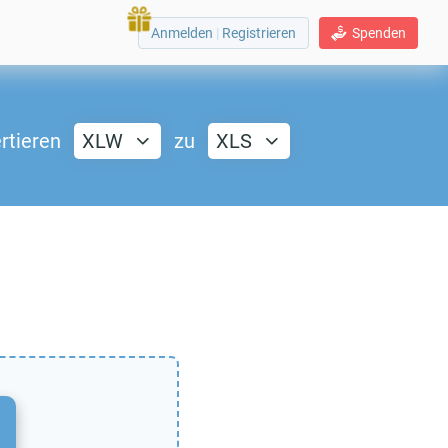
Anmelden
|
Registrieren
Spenden
rtieren
XLW
zu
XLS