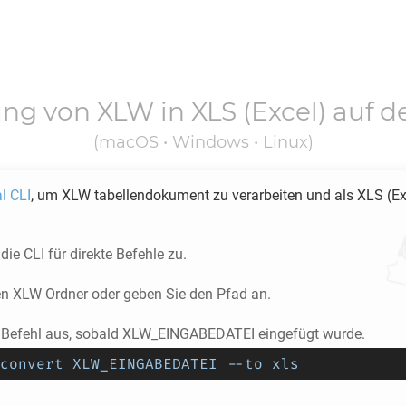
ung von
XLW
in
XLS
(Excel) auf 
(macOS • Windows • Linux)
l CLI
, um
XLW
tabellendokument zu verarbeiten und als
XLS
(Ex
die CLI für direkte Befehle zu.
en
XLW
Ordner oder geben Sie den Pfad an.
 Befehl aus, sobald XLW_EINGABEDATEI eingefügt wurde.
convert XLW_EINGABEDATEI --to xls