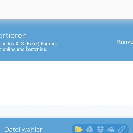
ertieren
Konve
 in das
XLS
(Excel) Format,
 online und kostenlos.
Datei wählen