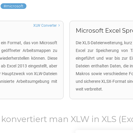
microsoft
XLW Converter
Microsoft Excel Spr
 ein Format, das von Microsoft
Die XLS-Dateierweiterung, kurz 
r geöffneter Arbeitsmappen zu
Excel zur Speicherung von T
wiederherstellen können. Diese
eingeführt und war bis zur 
ab Excel 2013 eingestellt, aber
Dateien enthalten Daten, die i
er Hauptzweck von XLW-Dateien
Makros sowie verschiedene Fo
ganisierte Arbeitsumgebung mit
und sicherere XLSX-Format sin
weit verbreitet.
 konvertiert man
XLW
in
XLS
(Ex