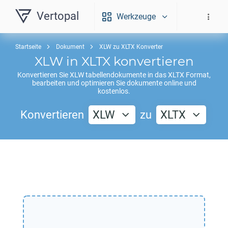
Vertopal
Werkzeuge
Startseite
Dokument
XLW zu XLTX Konverter
XLW
in
XLTX
konvertieren
Konvertieren Sie
XLW
tabellendokumente in das
XLTX
Format,
bearbeiten und optimieren Sie dokumente online und
kostenlos.
Konvertieren
XLW
zu
XLTX