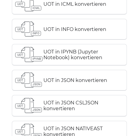
UOT in ICML konvertieren
UOT
ICML
UOT in INFO konvertieren
UOT
INFO
UOT in IPYNB (Jupyter
UOT
Notebook) konvertieren
IPYNB
UOT in JSON konvertieren
UOT
JSON
UOT in JSON CSLJSON
UOT
konvertieren
JSON
UOT in JSON NATIVEAST
UOT
konvertieren
JSON