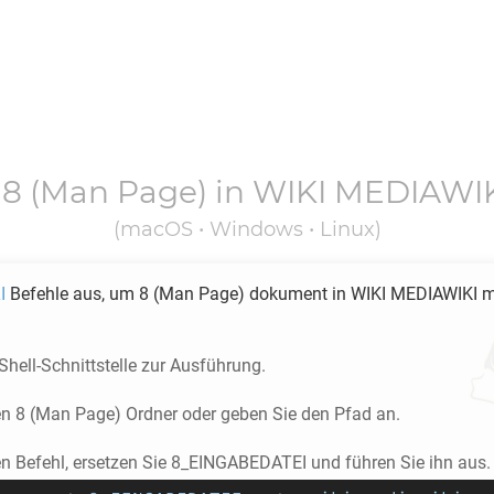
n
8
(Man Page) in
WIKI MEDIAWI
(macOS • Windows • Linux)
I
Befehle aus, um
8
(Man Page) dokument in
WIKI MEDIAWIKI
m
 Shell-Schnittstelle zur Ausführung.
en
8
(Man Page) Ordner oder geben Sie den Pfad an.
en Befehl, ersetzen Sie 8_EINGABEDATEI und führen Sie ihn aus.