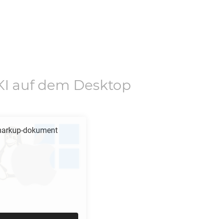
KI
auf dem Desktop
arkup-dokument