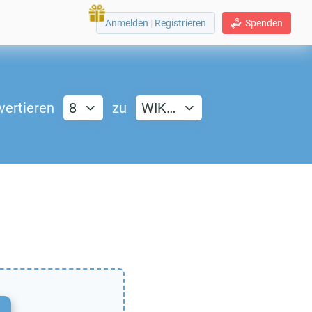
Anmelden
|
Registrieren
Spenden
vertieren
8
zu
WIK…