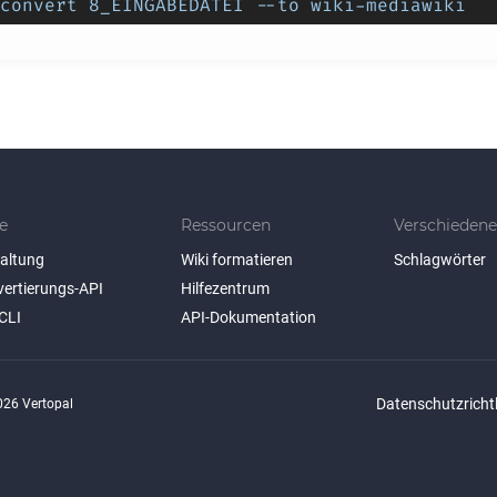
convert 8_EINGABEDATEI --to wiki-mediawiki
e
Ressourcen
Verschiedene
taltung
Wiki formatieren
Schlagwörter
vertierungs-API
Hilfezentrum
CLI
API-Dokumentation
Datenschutzrichtl
26 Vertopal