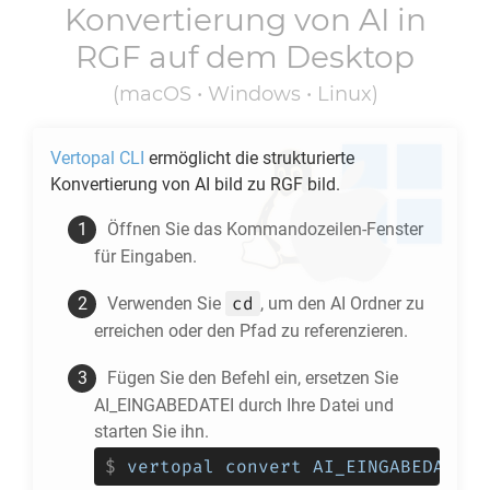
Konvertierung von
AI
in
RGF
auf dem Desktop
(macOS • Windows • Linux)
Vertopal CLI
ermöglicht die strukturierte
Konvertierung von
AI
bild zu
RGF
bild.
Öffnen Sie das Kommandozeilen-Fenster
für Eingaben.
cd
Verwenden Sie
, um den
AI
Ordner zu
erreichen oder den Pfad zu referenzieren.
Fügen Sie den Befehl ein, ersetzen Sie
AI_EINGABEDATEI durch Ihre Datei und
starten Sie ihn.
$
vertopal convert AI_EINGABEDATEI 