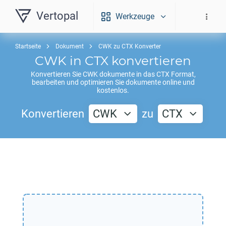
Vertopal
Werkzeuge
Startseite
Dokument
CWK zu CTX Konverter
CWK
in
CTX
konvertieren
Konvertieren Sie
CWK
dokumente in das
CTX
Format,
bearbeiten und optimieren Sie dokumente online und
kostenlos.
Konvertieren
CWK
zu
CTX