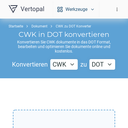
Vertopal
Werkzeuge
Startseite
Dokument
CWK zu DOT Konverter
CWK
in
DOT
konvertieren
Konvertieren Sie
CWK
dokumente in das
DOT
Format,
bearbeiten und optimieren Sie dokumente online und
kostenlos.
Konvertieren
CWK
zu
DOT