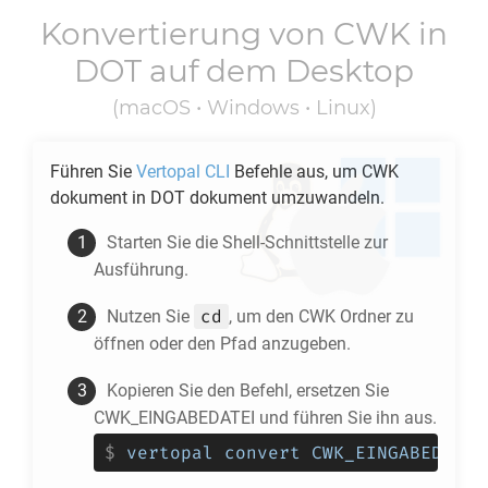
Konvertierung von
CWK
in
DOT
auf dem Desktop
(macOS • Windows • Linux)
Führen Sie
Vertopal CLI
Befehle aus, um
CWK
dokument in
DOT
dokument umzuwandeln.
Starten Sie die Shell-Schnittstelle zur
Ausführung.
cd
Nutzen Sie
, um den
CWK
Ordner zu
öffnen oder den Pfad anzugeben.
Kopieren Sie den Befehl, ersetzen Sie
CWK_EINGABEDATEI und führen Sie ihn aus.
$
vertopal convert CWK_EINGABEDATEI