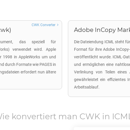
CWK Converter
cwk)
Adobe InCopy Mark
ument, das speziell für
Die Dateiendung ICML steht fü
Works) verwendet wird. Apple
Format für ihre Adobe InCopy-
hr 1998 in AppleWorks um und
veröffentlicht wurde. ICML-Dat
end durch Formate wie PAGES in
und ermöglichen eine nahtlo
ngsdateien erfordert nun ältere
Verlinkung von Teilen eines
gewährleistet ein effizientes
Arbeitsablauf.
ie konvertiert man
CWK
in
ICM