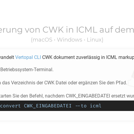
erung von
CWK
in
ICML
auf dem
(macOS • Windows • Linux)
wandelt
Vertopal CLI
CWK
dokument zuverlässig in
ICML
markup
 Betriebssystem-Terminal.
n das Verzeichnis der
CWK
Datei oder ergänzen Sie den Pfad.
tarten Sie den Befehl, nachdem CWK_EINGABEDATEI ersetzt wur
convert CWK_EINGABEDATEI --to icml