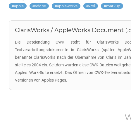
apple
adobe
appleworks
xml
markup
ClarisWorks / AppleWorks Document (.
Die Dateiendung CWK steht für ClarisWorks Doc
Textverarbeitungsdokumente in ClarisWorks (später Apple
benannte ClarisWorks nach der Übernahme von Claris im Ja
stellte es 2004 ein. Seitdem wurden diese CWK-Dateien weitgeh
Apples iWork-Suite ersetzt. Das Öffnen von CWK-Textverarbeitu
Versionen von Apples Pages.
W