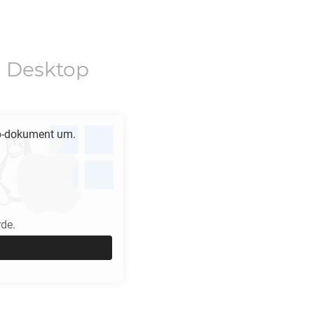
 Desktop
-dokument um.
de.