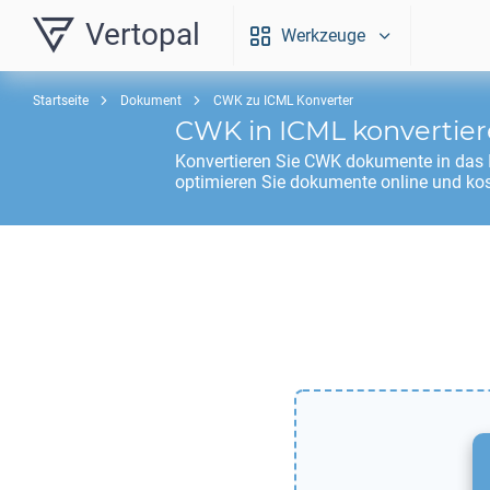
Vertopal
Werkzeuge
Startseite
Dokument
CWK zu ICML Konverter
CWK
in
ICML
konvertie
Konvertieren Sie
CWK
dokumente in das
optimieren Sie dokumente online und kos