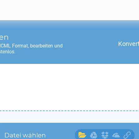
ren
Konver
ICML
Format, bearbeiten und
tenlos.
Datei wählen