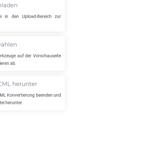
hladen
i in den Upload-Bereich zur
wählen
kzeuge auf der Vorschauseite
ieren ab.
CML
herunter
CML
Konvertierung beenden und
tei herunter.