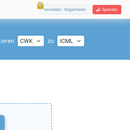
Anmelden
|
Registrieren
Spenden
tieren
CWK
zu
ICML