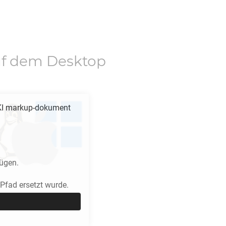
f dem Desktop
I
markup-dokument
ügen.
fad ersetzt wurde.