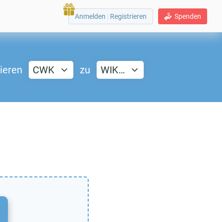
Anmelden
|
Registrieren
Spenden
ieren
CWK
zu
WIK…