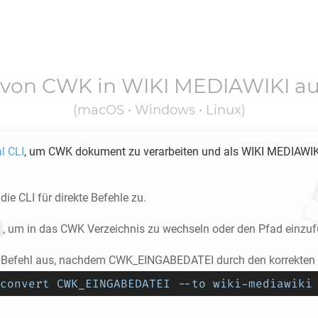
 von
CWK
in
WIKI MEDIAWIKI
au
(macOS • Windows • Linux)
l CLI
, um
CWK
dokument zu verarbeiten und als
WIKI MEDIAWIK
die CLI für direkte Befehle zu.
, um in das
CWK
Verzeichnis zu wechseln oder den Pfad einzuf
 Befehl aus, nachdem CWK_EINGABEDATEI durch den korrekten P
convert CWK_EINGABEDATEI --to wiki-mediawiki