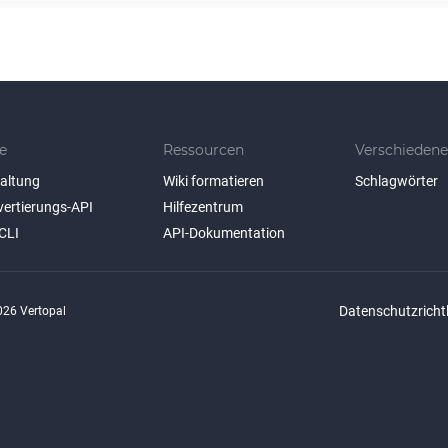
e
Ressourcen
Verschiedene
taltung
Wiki formatieren
Schlagwörter
vertierungs-API
Hilfezentrum
CLI
API-Dokumentation
Datenschutzrichtl
26 Vertopal