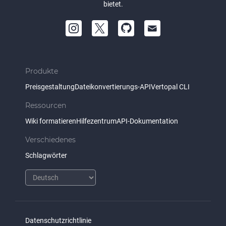
bietet.
Produkte
Preisgestaltung
Dateikonvertierungs-API
Vertopal CLI
Ressourcen
Wiki formatieren
Hilfezentrum
API-Dokumentation
Verschiedenes
Schlagwörter
Datenschutzrichtlinie