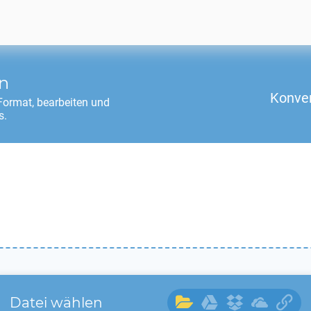
n
Konver
ormat, bearbeiten und
s.
Datei wählen