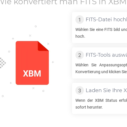
Wie konvertiert man
FITS
in
XBM
FITS
-Datei hoch
Wählen Sie eine
FITS
bild und
hoch.
FITS
-Tools ausw
Wählen Sie Anpassungsop
Konvertierung und klicken Sie
Laden Sie Ihre
Wenn der
XBM
Status erfol
sofort herunter.