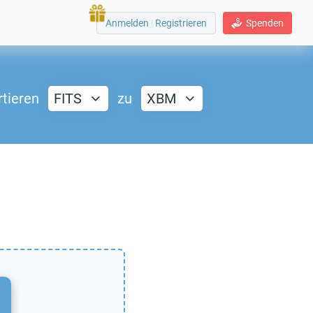
Anmelden
|
Registrieren
Spenden
tieren
FITS
zu
XBM