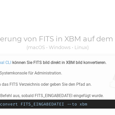
ierung von
FITS
in
XBM
auf dem
(macOS • Windows • Linux)
pal CLI
können Sie
FITS
bild direkt in
XBM
bild konvertieren.
 Systemkonsole für Administration.
n das
FITS
Verzeichnis oder geben Sie den Pfad an.
 Befehl aus, sobald FITS_EINGABEDATEI eingefügt wurde.
convert FITS_EINGABEDATEI --to xbm