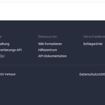
e
Ressourcen
Verschiedene
taltung
Wiki formatieren
Schlagwörter
vertierungs-API
Hilfezentrum
CLI
API-Dokumentation
Datenschutzrichtl
26 Vertopal