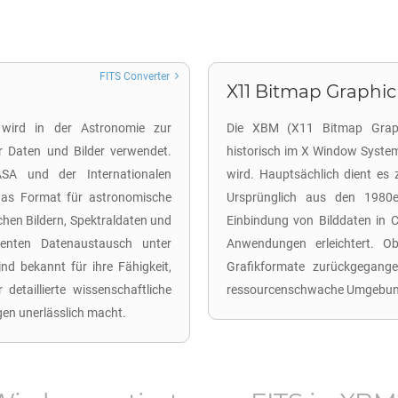
FITS Converter
X11 Bitmap Graphic
 wird in der Astronomie zur
Die XBM (X11 Bitmap Graphic
r Daten und Bilder verwendet.
historisch im X Window Syste
SA und der Internationalen
wird. Hauptsächlich dient es z
 das Format für astronomische
Ursprünglich aus den 1980e
chen Bildern, Spektraldaten und
Einbindung von Bilddaten in C
ienten Datenaustausch unter
Anwendungen erleichtert. O
nd bekannt für ihre Fähigkeit,
Grafikformate zurückgegange
etaillierte wissenschaftliche
ressourcenschwache Umgebung
gen unerlässlich macht.