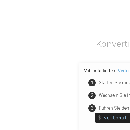
Konvert
Mit installiertem
Verto
Starten Sie die
Wechseln Sie i
Führen Sie den
$
vertopal 