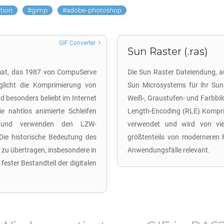
tion
gimp
adobe-photoshop
GIF Converter
Sun Raster (.ras)
rmat, das 1987 von CompuServe
Die Sun Raster Dateiendung, a
öglicht die Komprimierung von
Sun Microsystems für ihr Sun
nd besonders beliebt im Internet
Weiß-, Graustufen- und Farbbil
e nahtlos animierte Schleifen
Length-Encoding (RLE) Kompri
n und verwenden den LZW-
verwendet und wird von vi
Die historische Bedeutung des
größtenteils von moderneren F
nd zu übertragen, insbesondere in
Anwendungsfälle relevant.
fester Bestandteil der digitalen