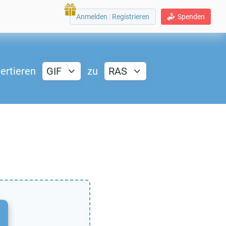
Anmelden
|
Registrieren
Spenden
ertieren
GIF
zu
RAS