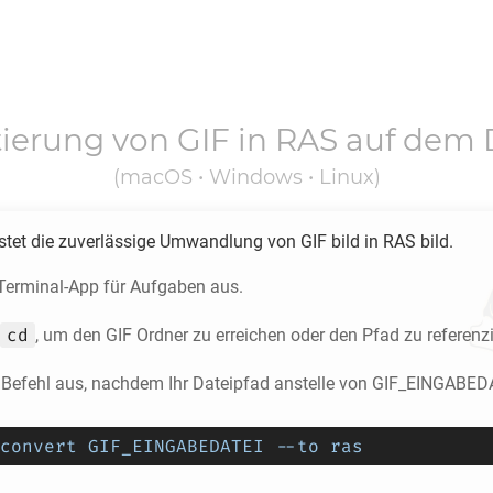
tierung von
GIF
in
RAS
auf dem 
(macOS • Windows • Linux)
stet die zuverlässige Umwandlung von
GIF
bild in
RAS
bild.
 Terminal-App für Aufgaben aus.
cd
, um den
GIF
Ordner zu erreichen oder den Pfad zu referenzi
 Befehl aus, nachdem Ihr Dateipfad anstelle von GIF_EINGABED
convert GIF_EINGABEDATEI --to ras