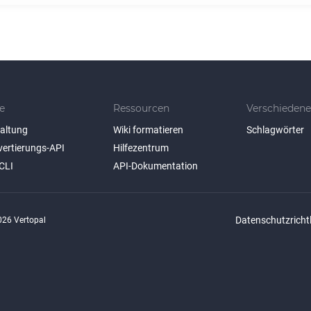
e
Ressourcen
Verschiedene
taltung
Wiki formatieren
Schlagwörter
vertierungs-API
Hilfezentrum
CLI
API-Dokumentation
Datenschutzrichtl
26 Vertopal