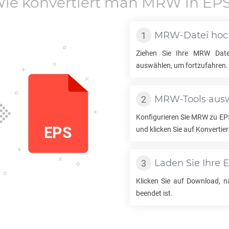
ie konvertiert man
MRW
in
EP
MRW
-Datei ho
Ziehen Sie Ihre
MRW
Datei
auswählen, um fortzufahren.
MRW
-Tools au
Konfigurieren Sie
MRW
zu
EP
und klicken Sie auf Konvertier
Laden Sie Ihre
E
Klicken Sie auf Download, 
beendet ist.