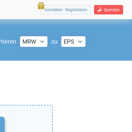
Anmelden
|
Registrieren
Spenden
tieren
MRW
zu
EPS