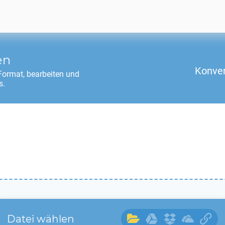
en
Konver
ormat, bearbeiten und
s.
Datei wählen