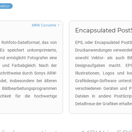
vektor
MRW Converter
Encapsulated PostS
n Rohfoto-Dateiformat, das von
EPS, oder Encapsulated PostScr
Es speichert unkomprimierte,
Druckanwendungen verwendet 
nd ermöglicht Fotografen eine
sowohl Vektor- als auch Bit
 und Farbabgleich. Nach der
Designaufgaben macht. EPS
chrittweise durch Sonys ARW-
Illustrationen, Logos und 
et, insbesondere bei älteren
Grafikdesign-Software unters
 Bildbearbeitungsprogrammen
verschiedenen Geräten und Pl
chkeit für die hochwertige
Dateien in andere PostScrip
Detailtreue der Grafiken erhalte