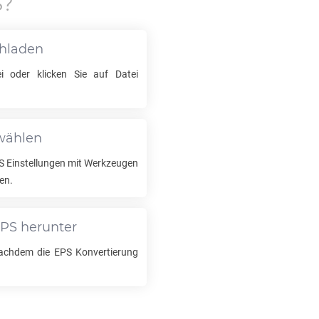
S
?
chladen
 oder klicken Sie auf Datei
swählen
S
Einstellungen mit Werkzeugen
en.
PS
herunter
nachdem die
EPS
Konvertierung