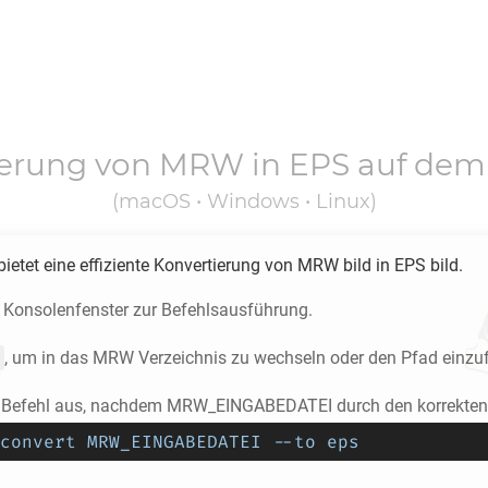
ierung von
MRW
in
EPS
auf dem
(macOS • Windows • Linux)
ietet eine effiziente Konvertierung von
MRW
bild in
EPS
bild.
s Konsolenfenster zur Befehlsausführung.
, um in das
MRW
Verzeichnis zu wechseln oder den Pfad einzu
 Befehl aus, nachdem MRW_EINGABEDATEI durch den korrekten 
convert MRW_EINGABEDATEI --to eps