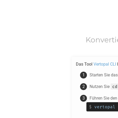
Konvert
Das Tool
Vertopal CLI
b
Starten Sie da
cd
Nutzen Sie
Führen Sie den
$
vertopal 