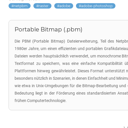
netpbm
raster
adobe
adobe-photoshop
Portable Bitmap (.pbm)
Die PBM (Portable Bitmap) Dateierweiterung, Teil des Netpb
1980er Jahre, um einen effizienten und portablen Grafikdatei
Dateien werden hauptsächlich verwendet, um monochrome Bitm
Textformat zu speichern, was eine einfache Kompatibilität 
Plattformen hinweg gewährleistet. Dieses Format unterstützt n
besonders nützlich in Szenarien, in denen Einfachheit und Mini
wie etwa in Unix-Umgebungen für die Bitmap-Bearbeitung und -
Bedeutung liegt in der Förderung eines standardisierten Ansat
frühen Computertechnologie.