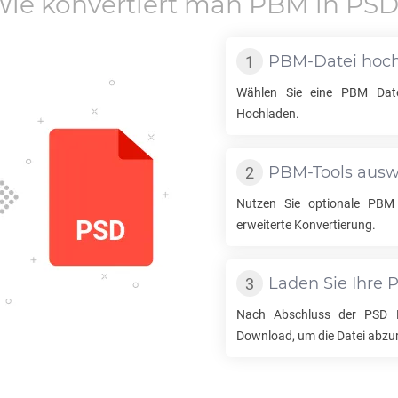
ie konvertiert man
PBM
in
PSD
PBM
-Datei hoc
Wählen Sie eine
PBM
Date
Hochladen.
PBM
-Tools aus
Nutzen Sie optionale
PBM
erweiterte Konvertierung.
Laden Sie Ihre
Nach Abschluss der
PSD
K
Download, um die Datei abzu