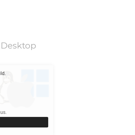
 Desktop
ld.
us.