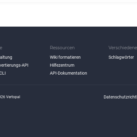
e
Ressourcen
Verschiedene
taltung
Wiki formatieren
Schlagwörter
vertierungs-API
Hilfezentrum
CLI
API-Dokumentation
Datenschutzrichtl
26 Vertopal