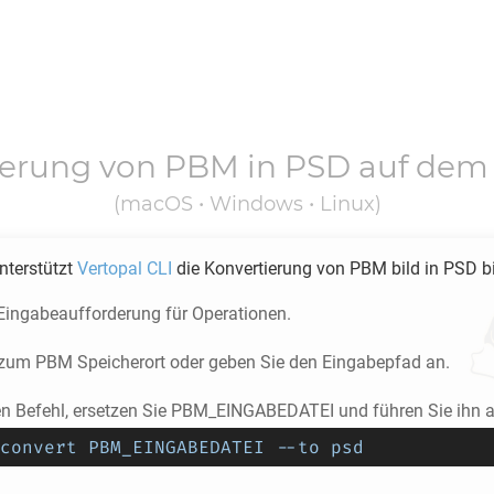
ierung von
PBM
in
PSD
auf dem
(macOS • Windows • Linux)
unterstützt
Vertopal CLI
die Konvertierung von
PBM
bild in
PSD
bi
 Eingabeaufforderung für Operationen.
e zum
PBM
Speicherort oder geben Sie den Eingabepfad an.
en Befehl, ersetzen Sie PBM_EINGABEDATEI und führen Sie ihn a
convert PBM_EINGABEDATEI --to psd