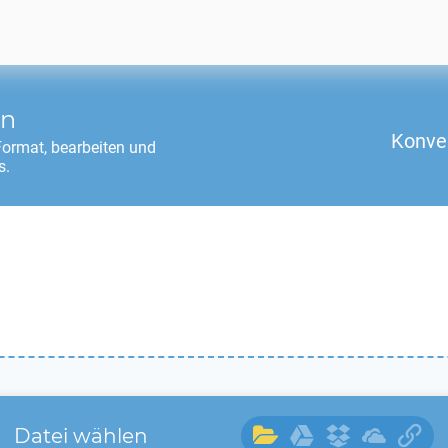
en
Konve
ormat, bearbeiten und
s.
Datei wählen