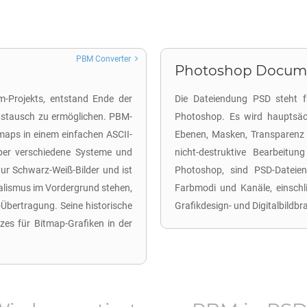
PBM Converter
Photoshop Docume
m-Projekts, entstand Ende der
Die Dateiendung PSD steht 
austausch zu ermöglichen. PBM-
Photoshop. Es wird hauptsäch
aps in einem einfachen ASCII-
Ebenen, Masken, Transparenz 
über verschiedene Systeme und
nicht-destruktive Bearbeitu
ur Schwarz-Weiß-Bilder und ist
Photoshop, sind PSD-Dateien 
malismus im Vordergrund stehen,
Farbmodi und Kanäle, einschl
Übertragung. Seine historische
Grafikdesign- und Digitalbildb
zes für Bitmap-Grafiken in der