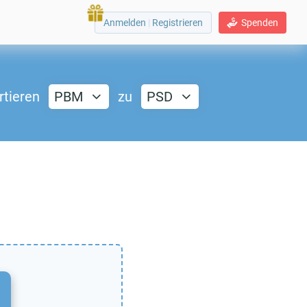
Anmelden
|
Registrieren
Spenden
rtieren
PBM
zu
PSD