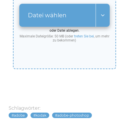
Datei wählen
oder Datei ablegen.
Maximale Dateigröße: 50 MB (oder
treten Sie bei
, um mehr
zu bekommen)
Schlagwörter:
adobe
kodak
adobe-photoshop