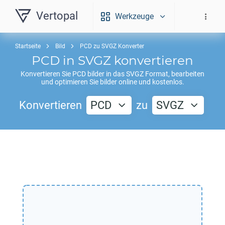
Vertopal
Werkzeuge
Startseite
Bild
PCD zu SVGZ Konverter
PCD
in
SVGZ
konvertieren
Konvertieren Sie
PCD
bilder in das
SVGZ
Format, bearbeiten
und optimieren Sie bilder online und kostenlos.
Konvertieren
PCD
zu
SVGZ