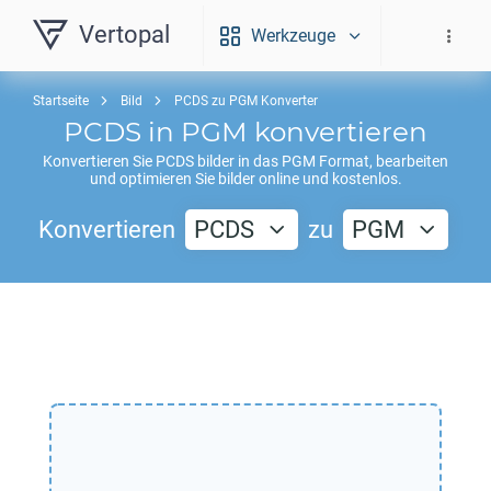
Vertopal
Werkzeuge
Startseite
Bild
PCDS zu PGM Konverter
PCDS
in
PGM
konvertieren
Konvertieren Sie
PCDS
bilder in das
PGM
Format, bearbeiten
und optimieren Sie bilder online und kostenlos.
Konvertieren
PCDS
zu
PGM