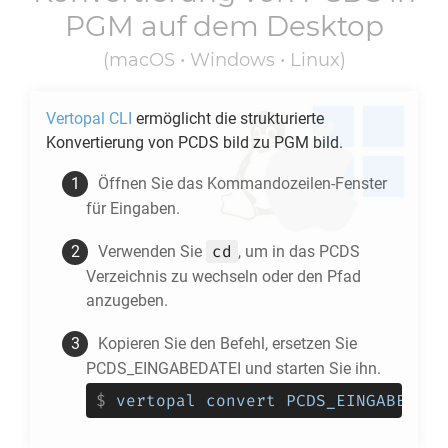
PGM
auf dem Desktop
(macOS • Windows • Linux)
Vertopal CLI
ermöglicht die strukturierte
Konvertierung von
PCDS
bild zu
PGM
bild.
Öffnen Sie das Kommandozeilen-Fenster
für Eingaben.
cd
Verwenden Sie
, um in das
PCDS
Verzeichnis zu wechseln oder den Pfad
anzugeben.
Kopieren Sie den Befehl, ersetzen Sie
PCDS_EINGABEDATEI und starten Sie ihn.
$
vertopal convert PCDS_EINGABEDATE