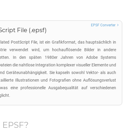
EPSF Converter
ript File (.epsf)
ated PostScript File, ist ein Grafikformat, das hauptsächlich in
strie verwendet wird, um hochauflösende Bilder in andere
ubetten. In den späten 1980er Jahren von Adobe Systems
ateien die nahtlose Integration komplexer visueller Elemente und
und Geräteunabhängigkeit. Sie kapseln sowohl Vektor- als auch
aillierte Illustrationen und Fotografien ohne Auflösungsverlust
was eine professionelle Ausgabequalität auf verschiedenen
licht.
n
EPSF
?