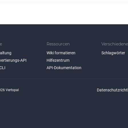
e
Ressourcen
Verschiedene
taltung
Wiki formatieren
Schlagwörter
vertierungs-API
Hilfezentrum
CLI
API-Dokumentation
Datenschutzrichtl
26 Vertopal