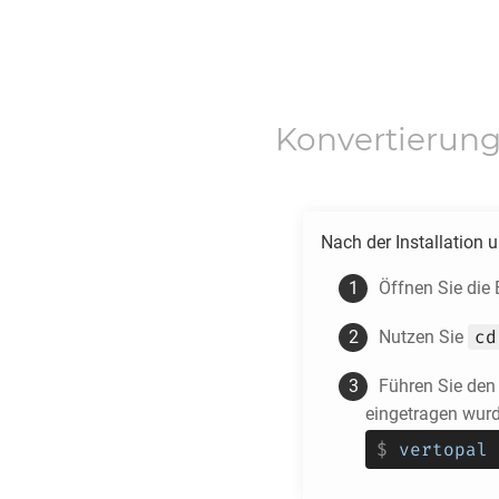
Konvertierun
Nach der Installation 
Öffnen Sie die
cd
Nutzen Sie
Führen Sie de
eingetragen wurd
$
vertopal 