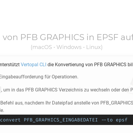
g von
PFB GRAPHICS
in
EPSF
au
(macOS • Windows • Linux)
unterstützt
Vertopal CLI
die Konvertierung von
PFB GRAPHICS
bil
 Eingabeaufforderung für Operationen.
, um in das
PFB GRAPHICS
Verzeichnis zu wechseln oder den P
n Befehl aus, nachdem Ihr Dateipfad anstelle von PFB_GRAPH
e.
convert PFB_GRAPHICS_EINGABEDATEI --to epsf