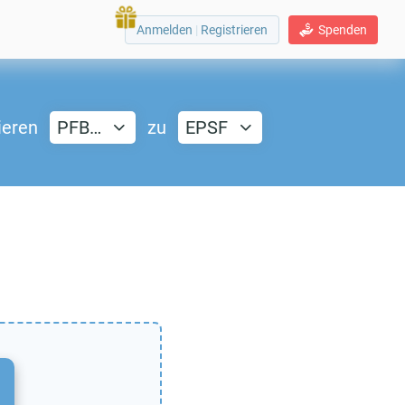
Anmelden
|
Registrieren
Spenden
ieren
PFB…
zu
EPSF