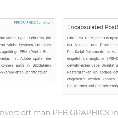
PFB GRAPHICS Converter
Encapsulated PostSc
ine Adobe Type 1 Schriftart, die
Eine EPSF-Datei, oder Encapsul
von Adobe Systems, enthalten
der Verlags- und Druckindu
 zugehörige PFM (Printer Font
PostScript-Dokumente einz
prietär, hat Adobe später die
eingeführt, ermöglichen EPSF-D
en können auch in Bilddateien
gewährleisten dabei Qualität 
n kompilierten Schriftdateien.
Rastergrafiken ein, sodass det
eingebettet werden können, 
Plattformen und Geräten ermög
nvertiert man
PFB GRAPHICS
i