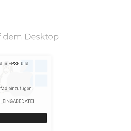
f dem Desktop
d in
EPSF
bild.
fad einzufügen.
ICS_EINGABEDATEI