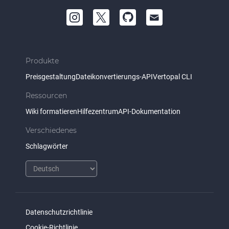
Produkte
Preisgestaltung
Dateikonvertierungs-API
Vertopal CLI
Ressourcen
Wiki formatieren
Hilfezentrum
API-Dokumentation
Verschiedenes
Schlagwörter
Datenschutzrichtlinie
Cookie-Richtlinie