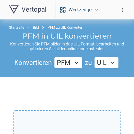
Vertopal
Werkzeuge
Startseite
Bild
PFM zu UIL Konverter
PFM
in
UIL
konvertieren
Konvertieren Sie
PFM
bilder in das
UIL
Format, bearbeiten und
optimieren Sie bilder online und kostenlos.
Konvertieren
PFM
zu
UIL